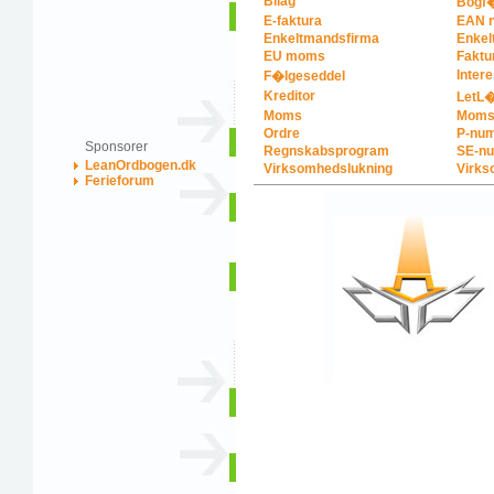
Bilag
Bogf�
E-faktura
EAN 
Enkeltmandsfirma
Enkel
EU moms
Faktu
Inter
F�lgeseddel
Kreditor
LetL
Moms
Momsr
Ordre
P-nu
Sponsorer
Regnskabsprogram
SE-n
LeanOrdbogen.dk
Virksomhedslukning
Virks
Ferieforum