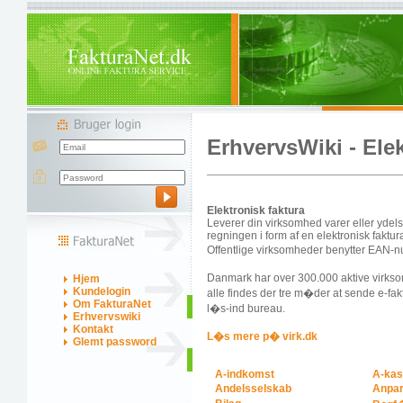
ErhvervsWiki - Elek
Elektronisk faktura
Leverer din virksomhed varer eller ydels
regningen i form af en elektronisk faktur
Offentlige virksomheder benytter EAN-n
Danmark har over 300.000 aktive virksom
Hjem
Kundelogin
alle findes der tre m�der at sende e-fa
Om FakturaNet
l�s-ind bureau.
Erhvervswiki
Kontakt
L�s mere p� virk.dk
Glemt password
A-indkomst
A-kas
Andelsselskab
Anpar